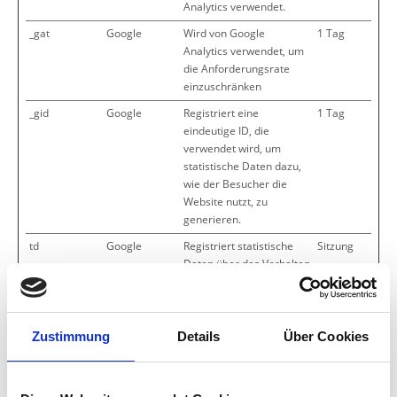
Analytics verwendet.
_gat
Google
Wird von Google
1 Tag
Analytics verwendet, um
die Anforderungsrate
einzuschränken
_gid
Google
Registriert eine
1 Tag
eindeutige ID, die
verwendet wird, um
statistische Daten dazu,
wie der Besucher die
Website nutzt, zu
generieren.
td
Google
Registriert statistische
Sitzung
Daten über das Verhalten
der Besucher auf der
Webseite. Wird vom
Webmaster für interne
Analysen verwendet.
Zustimmung
Details
Über Cookies
Nicht klassifiziert (1)