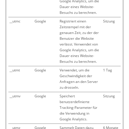
Google Analytics, um die
Dauer eines Website-
Besuchs zu berechnen.
__utmc
Google
Registriert einen
Sitzung
Zeitstempel mit der
genauen Zeit, zu der der
Benutzer die Website
verlässt. Verwendet von
Google Analytics, um die
Dauer eines Website-
Besuchs zu berechnen.
__utmt
Google
Verwendet, um die
1 Tag
Geschwindigkeit der
Anfragen an den Server
zu drosseln.
__utmv
Google
Speichert
Sitzung
benutzerdefinierte
Tracking-Parameter für
die Verwendung in
Google Analytics.
__utmz
Google
Sammelt Daten dazu,
6 Monate