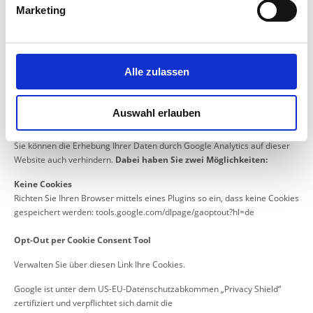
Marketing
Diese Website verwendet die von Google Analytics gebotene Möglichkeit
der IP-Anonymisierung. Ihre IP-Adresse wird daher von Google
gekürzt/anonymisiert, sobald Google Ihre IP-Adresse erhält. In unserem
Auftrag wird Google diese Informationen verwenden, um Ihre Nutzung
Alle zulassen
der Website auszuwerten, um Reports über die Websiteaktivitäten
zusammen-zustellen und um weitere mit der Websitenutzung und der
Internetnutzung verbundene Dienstleistungen an uns zu erbringen. Die
Auswahl erlauben
im Rahmen von Google Analytics von Ihrem Browser übermittelte IP-
Adresse wird von Google nicht mit anderen Daten zusammengeführt.
Sie können die Erhebung Ihrer Daten durch Google Analytics auf dieser
Website auch verhindern.
Dabei haben Sie zwei Möglichkeiten:
Keine Cookies
Richten Sie Ihren Browser mittels eines Plugins so ein, dass keine Cookies
gespeichert werden:
tools.google.com/dlpage/gaoptout?hl=de
Opt-Out per Cookie Consent Tool
Verwalten Sie über
diesen Link
Ihre Cookies.
Google ist unter dem US-EU-Datenschutzabkommen „Privacy Shield“
zertifiziert und verpflichtet sich damit die